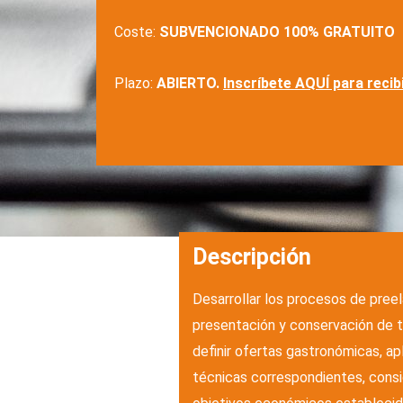
Coste:
SUBVENCIONADO 100% GRATUITO
Plazo:
ABIERTO.
Inscríbete AQUÍ para recib
Descripción
Desarrollar los procesos de preel
presentación y conservación de t
definir ofertas gastronómicas, a
técnicas correspondientes, consi