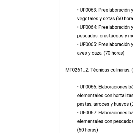
• UF0063: Preelaboración 
vegetales y setas (60 hora
• UF0064: Preelaboración 
pescados, crustáceos y mo
• UF0065: Preelaboración 
aves y caza. (70 horas)
MF0261_2: Técnicas culinarias. 
• UF0066: Elaboraciones bá
elementales con hortaliza
pastas, arroces y huevos (
• UF0067: Elaboraciones bá
elementales con pescados
(60 horas)