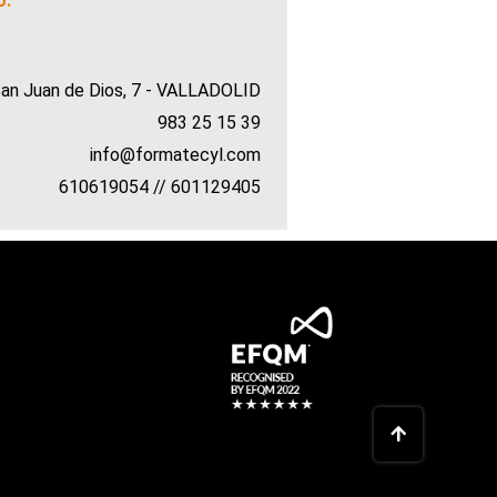
o:
San Juan de Dios, 7 - VALLADOLID
983 25 15 39
info@formatecyl.com
610619054 // 601129405