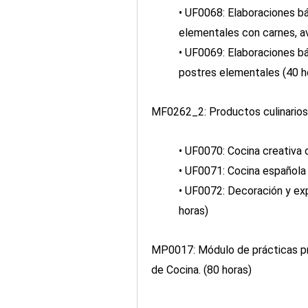
• UF0068: Elaboraciones bá
elementales con carnes, av
• UF0069: Elaboraciones bá
postres elementales (40 ho
MF0262_2: Productos culinarios.
• UF0070: Cocina creativa o
• UF0071: Cocina española e
• UF0072: Decoración y exp
horas)
MP0017: Módulo de prácticas pr
de Cocina. (80 horas)