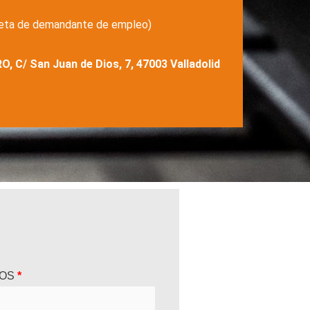
jeta de demandante de empleo)
C/ San Juan de Dios, 7, 47003 Valladolid
DOS
*