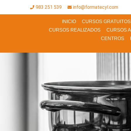
983 251 539
info@formatecyl.com
INICIO
CURSOS GRATUITOS 
CURSOS REALIZADOS
CURSOS 
CENTROS