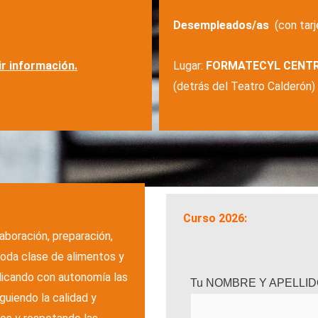
Desempleados/as
(con tar
ir información.
Lugar:
FORMATECYL CENTRO, 
(detrás del Teatro Calderón)
Curso 2026:
aboración, preparación,
oda clase de alimentos y
plicando con autonomía las
Tu NOMBRE Y APELLI
guiendo la calidad y