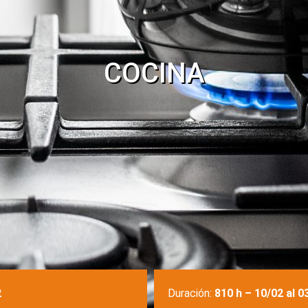
COCINA
2
Duración:
810 h – 10/02 al 0