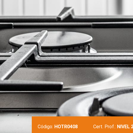
Código:
HOTR0408
Cert. Prof.:
NIVEL 