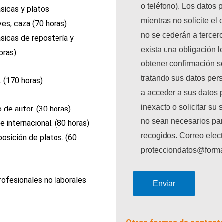
o teléfono). Los datos
sicas y platos
mientras no solicite el
es, caza (70 horas)
no se cederán a tercer
sicas de repostería y
exista una obligación l
ras).
obtener confirmación s
tratando sus datos per
 (170 horas)
a acceder a sus datos p
inexacto o solicitar su
 de autor. (30 horas)
no sean necesarios par
 internacional. (80 horas)
recogidos. Correo elect
osición de platos. (60
protecciondatos@form
ofesionales no laborales